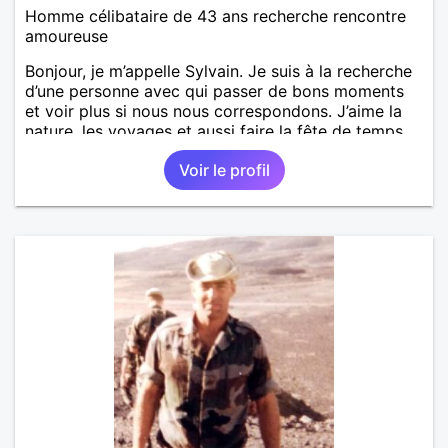
Homme célibataire de 43 ans recherche rencontre
amoureuse
Bonjour, je m’appelle Sylvain. Je suis à la recherche
d’une personne avec qui passer de bons moments
et voir plus si nous nous correspondons. J’aime la
nature, les voyages et aussi faire la fête de temps
en temps ;-)Je suis papa d’un petit garçon de 7 ans
Voir le profil
dont je m’occupe en garde alternée. J’aime à peu
près tous les styles de musique. (Oui je suis pas
trop fan de Jul). Je fais du sport pour garder la
forme et plutôt agréable à regarder. (Enfin je le
pense en tout cas 😂)