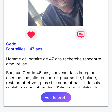
Divers je fait en moyenne 6 km de marche par jour
a pieds. A la fin de mon travail a mon domicile. J 'ai
un rêve cet de construire une vie a deux en
harmonie. Si je pourrais lui décrocher la lune je le
ferais. A chaque fois que je vois un beau ciel étoilé
je rêve d' être avec quelqu'un.
Cedg
Fontrailles
-
47 ans
Homme célibataire de 47 ans recherche rencontre
amoureuse
Bonjour, Cedric 46 ans, nouveau dans la région,
cherche une jolie rencontre, pour sortie, balade,
restaurant et voir plus si le courant passe. Je suis
sociable, souriant, patient, j’aime rire et plaisanter..
Voir le profil