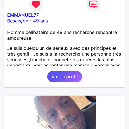
EMMANUEL77
Besançon
-
49 ans
Homme célibataire de 49 ans recherche rencontre
amoureuse
Je suis quelqu'un de sérieux avec des principes et
très gentil . Je suis a la recherche une personne très
sérieuses ,franche et honnête les critères les plus
importants, voir accepter une maman divorcer avec
son enfant il n y a aucun problème. S' abstenir au
Voir le profil
personne non sérieuse merci. Recherche dans un
premier temps dialogue et apprendre à connaître la
personne puis dans un deuxième temps relation plus
sérieuse a voir une vie a deux. (2017 )Ma situation
professionnelle et agent de sécurité privée et
agents SIAP1. ET télésurveillance et vidéo
protection dans les casino supermarché. en CDI
Mes passions. Sont la robotique ,vtt ,Echeque
,astronomie . Service militaire belfort 35 régiment d
infanterie et engager sur 5 ans.de (1998 a 2003.)