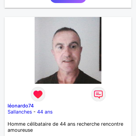
écoles mais j'ai voulu changer. J'aime la culture en
générale: le cinéma, la littérature, le dessin, l'Art, un
peu de sport et aussi les ballades en bord de mer...
Mais je ne vais pas tout dire, à vous de me
contacter pour faire plus ample connaissance!...
léonardo74
Sallanches
-
44 ans
Homme célibataire de 44 ans recherche rencontre
amoureuse