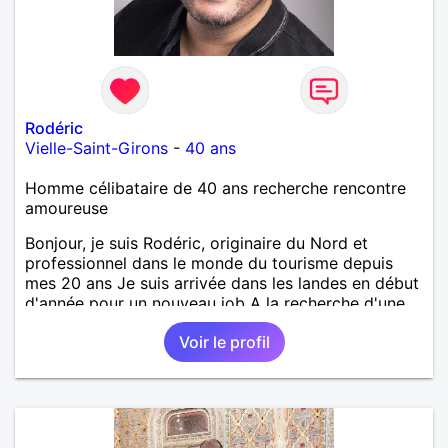
Rodéric
Vielle-Saint-Girons
-
40 ans
Homme célibataire de 40 ans recherche rencontre
amoureuse
Bonjour, je suis Rodéric, originaire du Nord et
professionnel dans le monde du tourisme depuis
mes 20 ans Je suis arrivée dans les landes en début
d'année pour un nouveau job A la recherche d'une
personne avec qui découvrir, partager et pourquoi
Voir le profil
pas aimer ;) Je suis quelqu'un d'humain, sociable
avec une pointe de taquinerie ;) Au plaisir :)