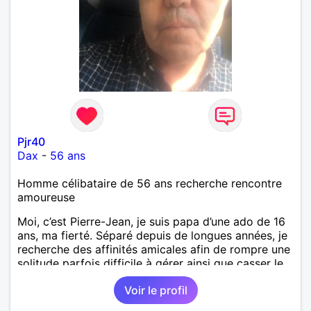
Pjr40
Dax
-
56 ans
Homme célibataire de 56 ans recherche rencontre
amoureuse
Moi, c’est Pierre-Jean, je suis papa d’une ado de 16
ans, ma fierté. Séparé depuis de longues années, je
recherche des affinités amicales afin de rompre une
solitude parfois difficile à gérer ainsi que casser le
vague à l’âme. L’amitié reste extrêmement
Voir le profil
importante à mes yeux mais peut se décliner en des
sentiments plus puissants. « Le temps fera son