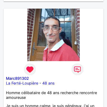
œuvre » disait Arthur Schopenhauer, philosophe
allemand que j’adore. J’aime discuter sans pour
autant être trop locace. Je suis bourré de qualités
avec très peu de défauts. Je suis altruiste,
bienveillant, empathique, attentionné, honnête,
respectueux, doux de caractère et compréhensif : je
laisse « glisser » beaucoup de choses. Mais ne vous
m’éprenez pas Mesdames, si une personne que
j’aime me trahit une fois, il n’y aura pas de seconde
chance et je l’effacerai à « vitam eternam ».
Néanmoins, je suis un tout petit peu maniaque ainsi
qu’impatient. J’essaye de faire des efforts. Rien de
bien dramatique ! Du moins je le pense……Je suis un
homme facile à vivre. À vous si vous le souhaitez,
d’apprendre à me connaître davantage. J’en serai
ravi….A très bientôt je l’espère.
Marc891302
La Ferté-Loupière
-
48 ans
Homme célibataire de 48 ans recherche rencontre
amoureuse
Je suis un homme calme, je suis généreux, j'ai un