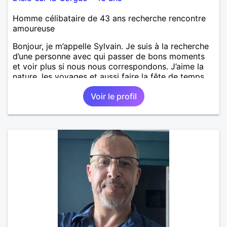
Homme célibataire de 43 ans recherche rencontre
amoureuse
Bonjour, je m’appelle Sylvain. Je suis à la recherche
d’une personne avec qui passer de bons moments
et voir plus si nous nous correspondons. J’aime la
nature, les voyages et aussi faire la fête de temps
en temps ;-)Je suis papa d’un petit garçon de 7 ans
Voir le profil
dont je m’occupe en garde alternée. J’aime à peu
près tous les styles de musique. (Oui je suis pas
trop fan de Jul). Je fais du sport pour garder la
forme et plutôt agréable à regarder. (Enfin je le
pense en tout cas 😂)