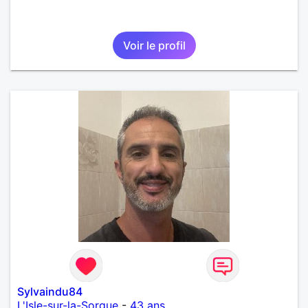
Voir le profil
Sylvaindu84
L'Isle-sur-la-Sorgue
-
43 ans