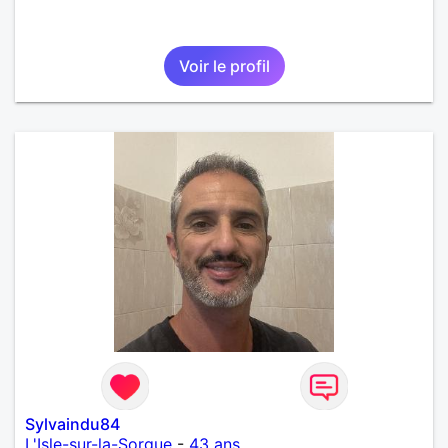
Voir le profil
Sylvaindu84
L'Isle-sur-la-Sorgue
-
43 ans