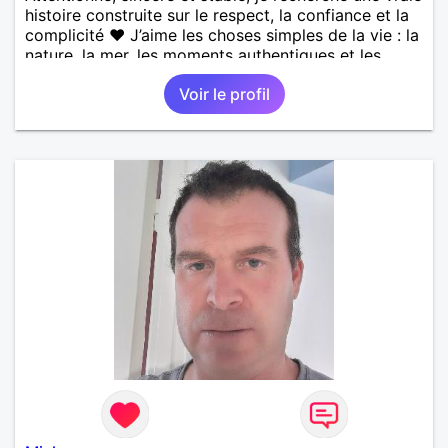
histoire construite sur le respect, la confiance et la
complicité ❤️ J’aime les choses simples de la vie : la
nature, la mer, les moments authentiques et les
personnes au grand cœur 🌊🌿 Très câlin et
Voir le profil
affectueux, j’adore les petits moments de tendresse
et les calinous réguliers 😊❤️ La solitude finit parfois
par peser, alors si tu es en Nouvelle-Calédonie et
que tu crois encore à un amour vrai, prenons le
temps de discuter… et laissons l’avenir nous guider
🌹