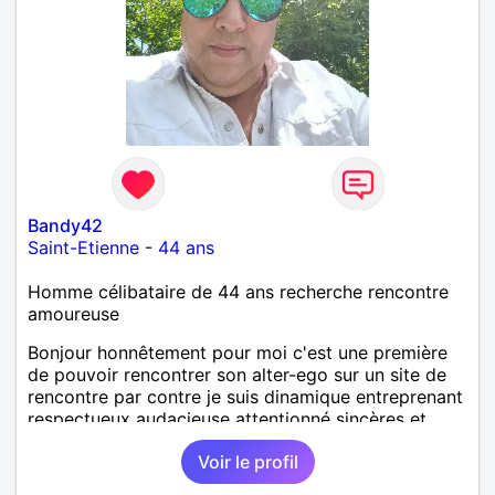
Bandy42
Saint-Etienne
-
44 ans
Homme célibataire de 44 ans recherche rencontre
amoureuse
Bonjour honnêtement pour moi c'est une première
de pouvoir rencontrer son alter-ego sur un site de
rencontre par contre je suis dinamique entreprenant
respectueux audacieuse attentionné sincères et
expressif et j' aime surtout les câlins et à les
Voir le profil
partager avec humour et amour bisous à+ à bientôt