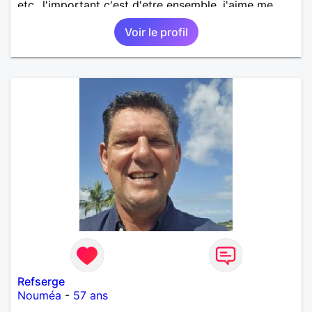
etc...l'important c'est d'etre ensemble .j'aime me
balader , faire du sport , regarder des film , aller au
Voir le profil
théatre etc et j'aime par dessus tous rire
Refserge
Nouméa
-
57 ans