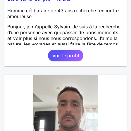
Homme célibataire de 43 ans recherche rencontre
amoureuse
Bonjour, je m’appelle Sylvain. Je suis à la recherche
d’une personne avec qui passer de bons moments
et voir plus si nous nous correspondons. J’aime la
nature, les voyages et aussi faire la fête de temps
en temps ;-)Je suis papa d’un petit garçon de 7 ans
Voir le profil
dont je m’occupe en garde alternée. J’aime à peu
près tous les styles de musique. (Oui je suis pas
trop fan de Jul). Je fais du sport pour garder la
forme et plutôt agréable à regarder. (Enfin je le
pense en tout cas 😂)