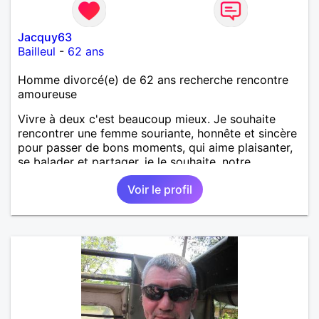
Jacquy63
Bailleul
-
62 ans
Homme divorcé(e) de 62 ans recherche rencontre
amoureuse
Vivre à deux c'est beaucoup mieux. Je souhaite
rencontrer une femme souriante, honnête et sincère
pour passer de bons moments, qui aime plaisanter,
se balader et partager, je le souhaite, notre
complicité. J'aime beaucoup les chantiers de
Voir le profil
randonnée pour se défouler, se relaxer, se détendre
et finalement prendre du bon temps. C'est difficile
de tout dire en quelques lignes. En revanche, vous
pouvez me contacter pour avoir plus
d'informations. A bientôt