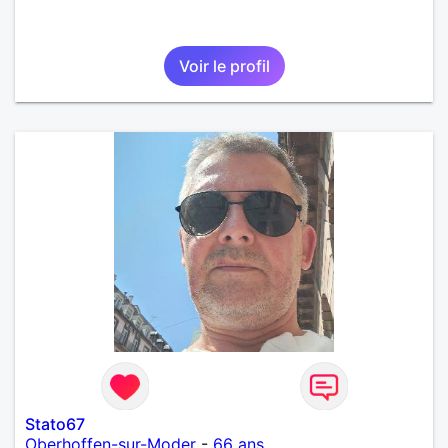
Voir le profil
Stato67
Oberhoffen-sur-Moder
-
66 ans