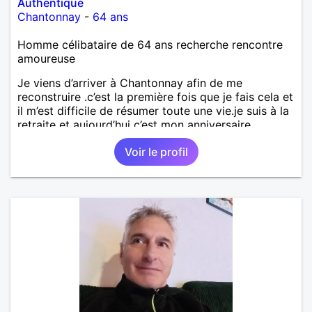
Authentique
Chantonnay
-
64 ans
Homme célibataire de 64 ans recherche rencontre
amoureuse
Je viens d’arriver à Chantonnay afin de me
reconstruire .c’est la première fois que je fais cela et
il m’est difficile de résumer toute une vie.je suis à la
retraite et aujourd’hui c’est mon anniversaire
!J’aimerais rencontrer quelqu’un qui partage les
Voir le profil
mêmes valeurs qui font de quelqu’un un être humain