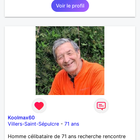
Voir le profil
deux. Je souhaite rencontrer une femme douce,
honnête et bienveillante, avec qui partager des
moments de complicité, de rire et de confiance. Je
crois qu'une belle relation commence souvent par
une belle amitié et qu'il n'est jamais trop tard pour
écrire une nouvelle histoire. Si vous aimez les
échanges sincères, les valeurs de respect et de
simplicité, nous pourrions faire connaissance autour
d'un café suivi d'une balade, sans précipitation et
laisser le temps faire le reste. Au plaisir de vous lire.
Koolmax60
Villers-Saint-Sépulcre
-
71 ans
Homme célibataire de 71 ans recherche rencontre