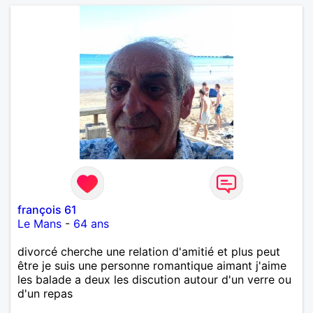
françois 61
Le Mans
-
64 ans
divorcé cherche une relation d'amitié et plus peut
être je suis une personne romantique aimant j'aime
les balade a deux les discution autour d'un verre ou
d'un repas