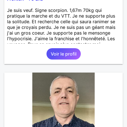
Je suis veuf. Signe scorpion. 1,67m 70kg qui
pratique la marche et du VTT. Je ne supporte plus
la solitude. Et recherche celle qui saura ranimer se
que je croyais perdu. Je ne suis pas un géant mais
j'ai un gros coeur. Je supporte pas le mensonge
l'hypocrisie. J'aime la franchise et l'honnêteté. Les
voyages. Pour en savoir plus contacter moi.
Voir le profil