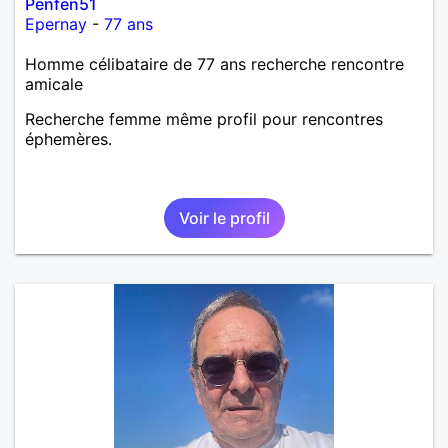
Penfen51
Epernay
-
77 ans
Homme célibataire de 77 ans recherche rencontre
amicale
Recherche femme même profil pour rencontres
éphemères.
Voir le profil