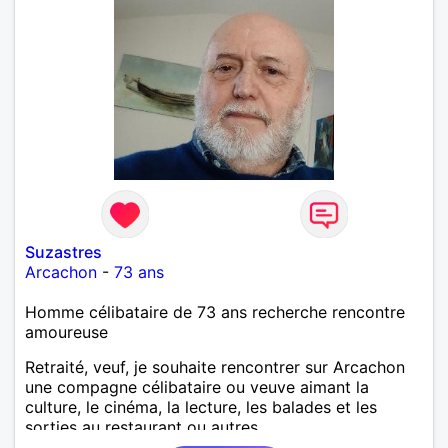
Suzastres
Arcachon
-
73 ans
Homme célibataire de 73 ans recherche rencontre
amoureuse
Retraité, veuf, je souhaite rencontrer sur Arcachon
une compagne célibataire ou veuve aimant la
culture, le cinéma, la lecture, les balades et les
sorties au restaurant ou autres.