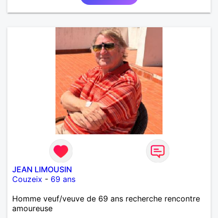
JEAN LIMOUSIN
Couzeix
-
69 ans
Homme veuf/veuve de 69 ans recherche rencontre
amoureuse