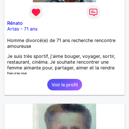
Rénato
Artas
-
71 ans
Homme divorcé(e) de 71 ans recherche rencontre
amoureuse
Je suis très sportif, j'aime bouger, voyager, sortir,
restaurant, cinéma. Je souhaite rencontrer une
femme aimante pour, partager, aimer et la rendre
heureuse.
Voir le profil