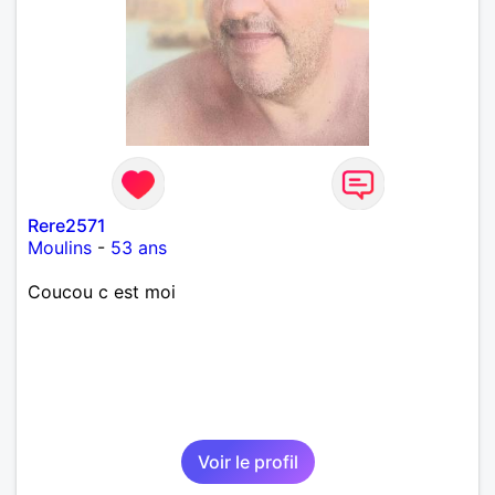
Rere2571
Moulins
-
53 ans
Coucou c est moi
Voir le profil