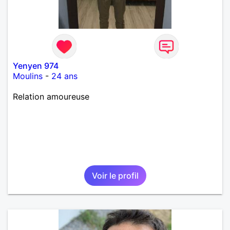
Yenyen 974
Moulins
-
24 ans
Relation amoureuse
Voir le profil