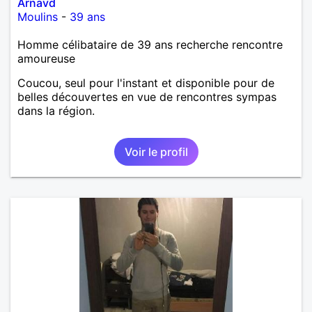
Arnavd
Moulins
-
39 ans
Homme célibataire de 39 ans recherche rencontre
amoureuse
Coucou, seul pour l'instant et disponible pour de
belles découvertes en vue de rencontres sympas
dans la région.
Voir le profil