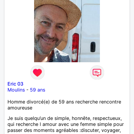
Eric 03
Moulins
-
59 ans
Homme divorcé(e) de 59 ans recherche rencontre
amoureuse
Je suis quelqu’un de simple, honnête, respectueux,
qui recherche l amour avec une femme simple pour
passer des moments agréables :discuter, voyager,