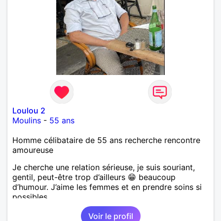
Loulou 2
Moulins
-
55 ans
Homme célibataire de 55 ans recherche rencontre
amoureuse
Je cherche une relation sérieuse, je suis souriant,
gentil, peut-être trop d’ailleurs 😁 beaucoup
d’humour. J’aime les femmes et en prendre soins si
possibles.
Voir le profil