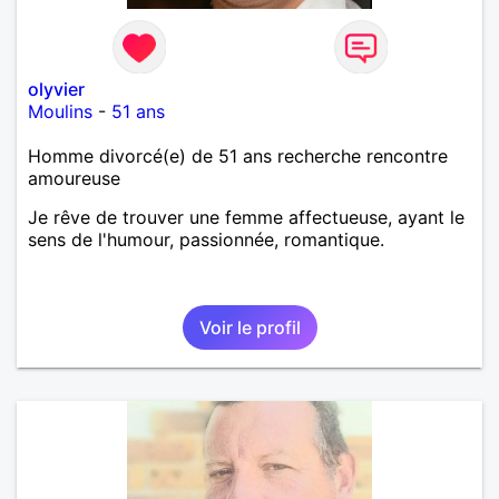
olyvier
Moulins
-
51 ans
Homme divorcé(e) de 51 ans recherche rencontre
amoureuse
Je rêve de trouver une femme affectueuse, ayant le
sens de l'humour, passionnée, romantique.
Voir le profil