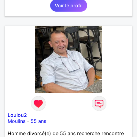
Voir le profil
Loulou2
Moulins
-
55 ans
Homme divorcé(e) de 55 ans recherche rencontre