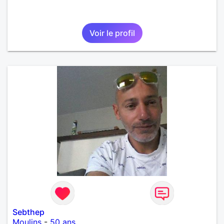
Voir le profil
Sebthep
Moulins
-
50 ans