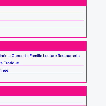
inéma
Concerts
Famille
Lecture
Restaurants
re
Erotique
nnée