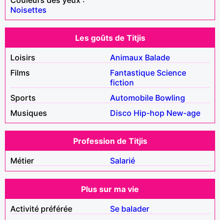
Noisettes
Les goûts de Titjis
Loisirs
Animaux
Balade
Films
Fantastique
Science
fiction
Sports
Automobile
Bowling
Musiques
Disco
Hip-hop
New-age
Profession de Titjis
Métier
Salarié
Plus sur ma vie
Activité préférée
Se balader