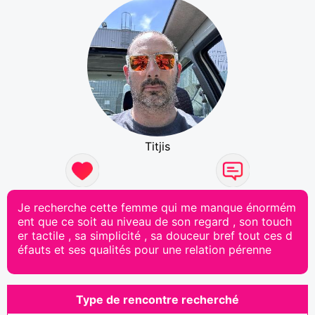
Titjis
Je recherche cette femme qui me manque énormém
ent que ce soit au niveau de son regard , son touch
er tactile , sa simplicité , sa douceur bref tout ces d
éfauts et ses qualités pour une relation pérenne
Type de rencontre recherché