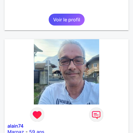
Voir le profil
alain74
Marnaz
-
59 ans