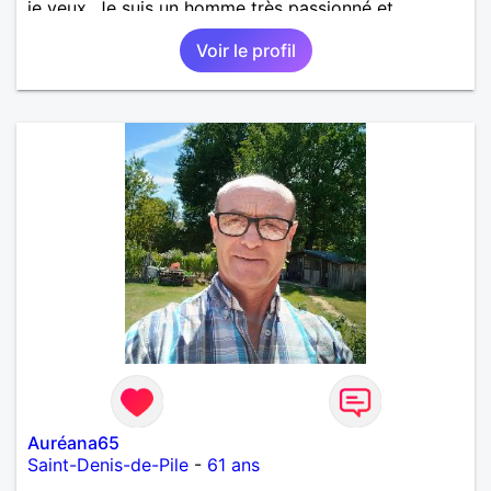
je veux. Je suis un homme très passionné et
romantique qui n'essaie jamais de prendre la vie
Voir le profil
trop au sérieux. Je cherche quelqu'un d'honnête, de
responsable et qui comprend les vraies valeurs
d'une relation et la possibilité de tout partager
ensemble.
Auréana65
Saint-Denis-de-Pile
-
61 ans