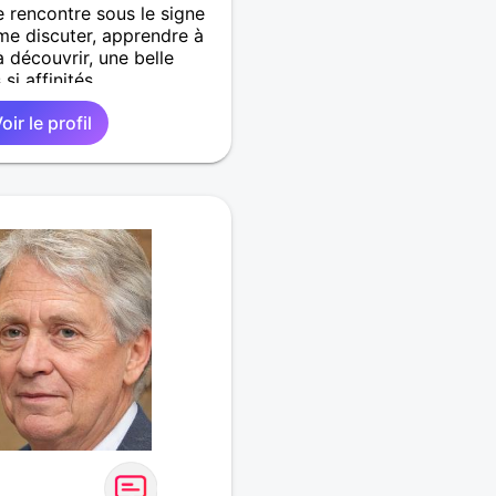
e rencontre sous le signe
ime discuter, apprendre à
à découvrir, une belle
si affinités.
oir le profil