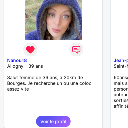
Nanou18
Jean-p
Allogny - 39 ans
Saint-
Salut femme de 36 ans, a 20km de
60ansd
Bourges. Je recherche un ou une coloc
mais s
assez vite
person
autour
sortie
affinit
Voir le profil