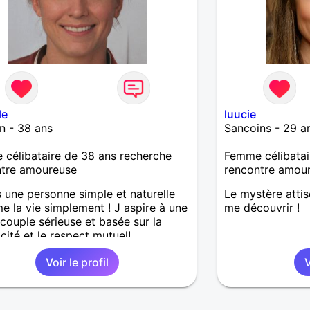
le
luucie
n - 38 ans
Sancoins - 29 a
célibataire de 38 ans recherche
Femme célibatai
ntre amoureuse
rencontre amou
s une personne simple et naturelle
Le mystère attis
me la vie simplement ! J aspire à une
me découvrir !
 couple sérieuse et basée sur la
cité et le respect mutuel!
Voir le profil
V