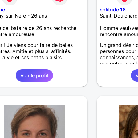
ne
solitude 18
y-sur-Nère - 26 ans
Saint-Doulchard
célibataire de 26 ans recherche
Homme veuf/veu
ntre amoureuse
rencontre amou
r ! Je viens pour faire de belles
Un grand désir 
res. Amitié et plus si affinités.
personnes pour 
la vie et ses petits plaisirs.
connaissances, 
rencontrer une 
vie en sa compa
Voir le profil
V